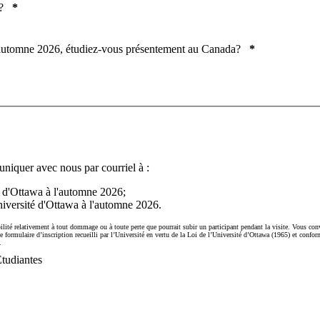
?
*
'automne 2026, étudiez-vous présentement au Canada?
*
niquer avec nous par courriel à :
té d'Ottawa à l'automne 2026;
iversité d'Ottawa à l'automne 2026.
lité relativement à tout dommage ou à toute perte que pourrait subir un participant pendant la visite. Vous con
 formulaire d’inscription recueilli par l’Université en vertu de la Loi de l’Université d’Ottawa (1965) et conform
.
Étudiantes