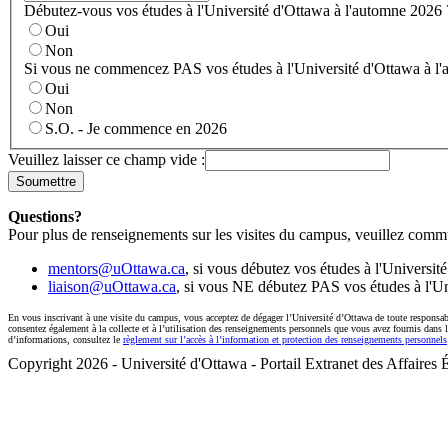
Débutez-vous vos études à l'Université d'Ottawa à l'automne 2026 
Oui
Non
Si vous ne commencez PAS vos études à l'Université d'Ottawa à l
Oui
Non
S.O. - Je commence en 2026
Veuillez laisser ce champ vide :
Questions?
Pour plus de renseignements sur les visites du campus, veuillez commu
mentors@uOttawa.ca
, si vous débutez vos études à l'Universi
liaison@uOttawa.ca
, si vous NE débutez PAS vos études à l'Un
En vous inscrivant à une visite du campus, vous acceptez de dégager l’Université d’Ottawa de toute responsabi
consentez également à la collecte et à l’utilisation des renseignements personnels que vous avez fournis dans le
d’informations, consultez le
règlement sur l’accès à l’information et protection des renseignements personnels
Copyright 2026 - Université d'Ottawa - Portail Extranet des Affaires 